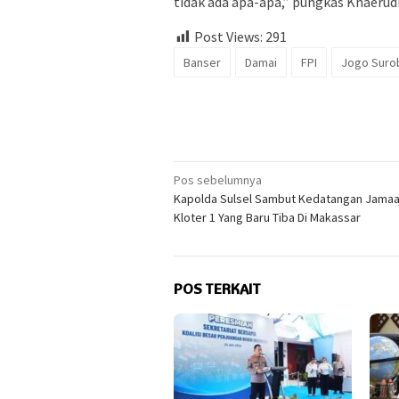
tidak ada apa-apa,” pungkas Khaerudi
Post Views:
291
Banser
Damai
FPI
Jogo Suro
Navigasi
Pos sebelumnya
Kapolda Sulsel Sambut Kedatangan Jamaah
pos
Kloter 1 Yang Baru Tiba Di Makassar
POS TERKAIT