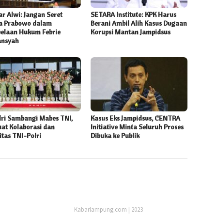
r Alwi: Jangan Seret
SETARA Institute: KPK Harus
 Prabowo dalam
Berani Ambil Alih Kasus Dugaan
elaan Hukum Febrie
Korupsi Mantan Jampidsus
ansyah
lri Sambangi Mabes TNI,
Kasus Eks Jampidsus, CENTRA
uat Kolaborasi dan
Initiative Minta Seluruh Proses
itas TNI-Polri
Dibuka ke Publik
Kabarlampung.com | 2023