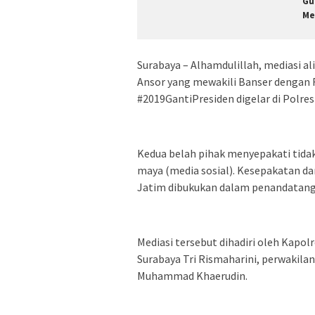
Gu
Me
Surabaya – Alhamdulillah, mediasi al
Ansor yang mewakili Banser dengan FP
#2019GantiPresiden digelar di Polre
Kedua belah pihak menyepakati tidak 
maya (media sosial). Kesepakatan da
Jatim dibukukan dalam penandatan
Mediasi tersebut dihadiri oleh Kapo
Surabaya Tri Rismaharini, perwakilan
Muhammad Khaerudin.