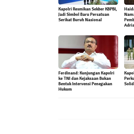
Kapolri Resmikan Sekber KBPBI,
Haida
Jadi Simbol Baru Persatuan
Nama
Serikat Buruh Nasional
Pemb
Adri
Ferdinand: Kunjungan Kapolri
Kapo
ke TNI dan Kejaksaan Bukan
Perk
Bentuk Intervensi Penegakan
Solid
Hukum