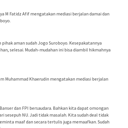
a M Fatidz Afif mengatakan mediasi berjalan damai dan
oboyo.
lah pihak aman sudah Jogo Suroboyo. Kesepakatannya
iahan, selesai. Mudah-mudahan ini bisa diambil hikmahnya
atim Muhammad Khaerudin mengatakan mediasi berjalan
-Banser dan FPI bersaudara. Bahkan kita dapat omongan
ri sesepuh NU. Jadi tidak masalah. Kita sudah deal tidak
meminta maaf dan secara tertulis juga memaafkan. Sudah