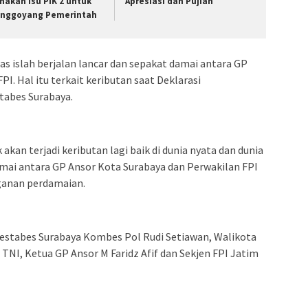
nakan Isu PIK 2 untuk
Apresiasi dan Pujian
nggoyang Pemerintah
ias islah berjalan lancar dan sepakat damai antara GP
I. Hal itu terkait keributan saat Deklarasi
stabes Surabaya.
akan terjadi keributan lagi baik di dunia nyata dan dunia
mai antara GP Ansor Kota Surabaya dan Perwakilan FPI
ganan perdamaian.
lrestabes Surabaya Kombes Pol Rudi Setiawan, Walikota
 TNI, Ketua GP Ansor M Faridz Afif dan Sekjen FPI Jatim