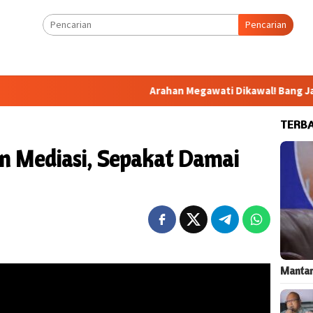
Pencarian
Arahan Megawati Dikawal! Bang Jali Bakal Di
TERB
n Mediasi, Sepakat Damai
Mantan