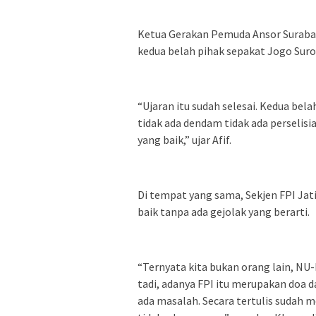
Ketua Gerakan Pemuda Ansor Surabay
kedua belah pihak sepakat Jogo Sur
“Ujaran itu sudah selesai. Kedua be
tidak ada dendam tidak ada perselis
yang baik,” ujar Afif.
Di tempat yang sama, Sekjen FPI J
baik tanpa ada gejolak yang berarti.
“Ternyata kita bukan orang lain, NU
tadi, adanya FPI itu merupakan doa da
ada masalah. Secara tertulis sudah 