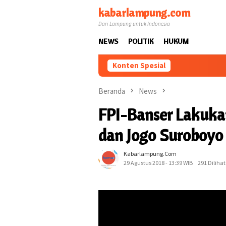
Loncat
kabarlampung.com
ke
Dari Lampung untuk Indonesia
konten
NEWS
POLITIK
HUKUM
Konten Spesial
Beranda
News
FPI-Banser Lakuka
dan Jogo Suroboyo
Kabarlampung.com
29 Agustus 2018 - 13:39 WIB
291 Dilihat