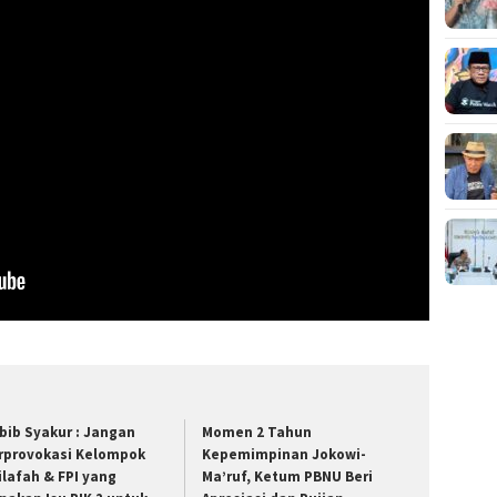
bib Syakur : Jangan
Momen 2 Tahun
rprovokasi Kelompok
Kepemimpinan Jokowi-
ilafah & FPI yang
Ma’ruf, Ketum PBNU Beri