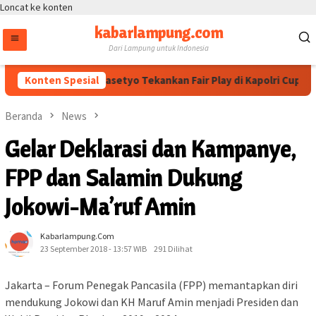
Loncat ke konten
kabarlampung.com
Dari Lampung untuk Indonesia
Wakapolri Dedi Prasetyo Tekankan Fair Play di Kapolri Cup 2026
Konten Spesial
Beranda
News
Gelar Deklarasi dan Kampanye,
FPP dan Salamin Dukung
Jokowi-Ma’ruf Amin
Kabarlampung.com
23 September 2018 - 13:57 WIB
291 Dilihat
Jakarta – Forum Penegak Pancasila (FPP) memantapkan diri
mendukung Jokowi dan KH Maruf Amin menjadi Presiden dan