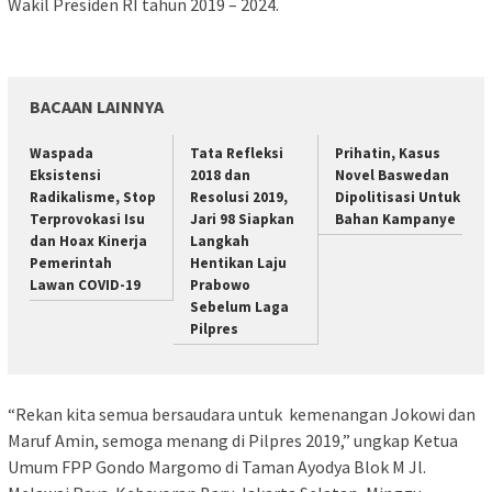
Wakil Presiden RI tahun 2019 – 2024.
BACAAN LAINNYA
Waspada
Tata Refleksi
Prihatin, Kasus
Eksistensi
2018 dan
Novel Baswedan
Radikalisme, Stop
Resolusi 2019,
Dipolitisasi Untuk
Terprovokasi Isu
Jari 98 Siapkan
Bahan Kampanye
dan Hoax Kinerja
Langkah
Pemerintah
Hentikan Laju
Lawan COVID-19
Prabowo
Sebelum Laga
Pilpres
“Rekan kita semua bersaudara untuk kemenangan Jokowi dan
Maruf Amin, semoga menang di Pilpres 2019,” ungkap Ketua
Umum FPP Gondo Margomo di Taman Ayodya Blok M Jl.