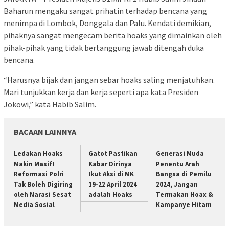
Baharun mengaku sangat prihatin terhadap bencana yang
menimpa di Lombok, Donggala dan Palu. Kendati demikian,
pihaknya sangat mengecam berita hoaks yang dimainkan oleh
pihak-pihak yang tidak bertanggung jawab ditengah duka
bencana.
“Harusnya bijak dan jangan sebar hoaks saling menjatuhkan.
Mari tunjukkan kerja dan kerja seperti apa kata Presiden
Jokowi,” kata Habib Salim.
BACAAN LAINNYA
Ledakan Hoaks
Gatot Pastikan
Generasi Muda
Makin Masif!
Kabar Dirinya
Penentu Arah
Reformasi Polri
Ikut Aksi di MK
Bangsa di Pemilu
Tak Boleh Digiring
19-22 April 2024
2024, Jangan
oleh Narasi Sesat
adalah Hoaks
Termakan Hoax &
Media Sosial
Kampanye Hitam