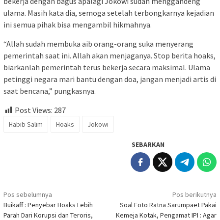
bekerja dengan bagus apalagi Jokowi sudah menggandeng
ulama. Masih kata dia, semoga setelah terbongkarnya kejadian
ini semua pihak bisa mengambil hikmahnya.
“Allah sudah membuka aib orang-orang suka menyerang
pemerintah saat ini. Allah akan menjaganya. Stop berita hoaks,
biarkanlah pemerintah terus bekerja secara maksimal. Ulama
petinggi negara mari bantu dengan doa, jangan menjadi artis di
saat bencana,” pungkasnya.
Post Views:
287
Habib Salim
Hoaks
Jokowi
SEBARKAN
Navigasi
Pos sebelumnya
Pos berikutnya
pos
Buikaff : Penyebar Hoaks Lebih
Soal Foto Ratna Sarumpaet Pakai
Parah Dari Korupsi dan Teroris,
Kemeja Kotak, Pengamat IPI : Agar