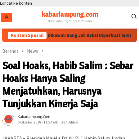
Loncat ke konten
kabarlampung.com
Dari Lampung untuk Indonesia
Arahan Megawati Dikawal! Bang Jali Bakal Diperkuat lewat Pojok
Konten Spesial
Beranda
News
Soal Hoaks, Habib Salim : Sebar
Hoaks Hanya Saling
Menjatuhkan, Harusnya
Tunjukkan Kinerja Saja
Kabarlampung.com
5 Oktober 2018 - 11:53 WIB
287 Dilihat
JAKARTA – Presiden Majelis Dzikir RI 1 Habib Salim Jindan