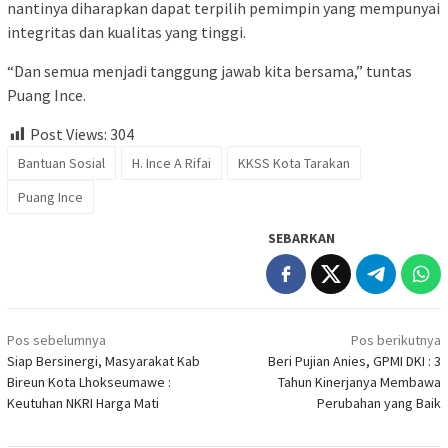
nantinya diharapkan dapat terpilih pemimpin yang mempunyai
integritas dan kualitas yang tinggi.
“Dan semua menjadi tanggung jawab kita bersama,” tuntas
Puang Ince.
Post Views:
304
Bantuan Sosial
H. Ince A Rifai
KKSS Kota Tarakan
Puang Ince
SEBARKAN
Navigasi
Pos sebelumnya
Pos berikutnya
pos
Siap Bersinergi, Masyarakat Kab
Beri Pujian Anies, GPMI DKI : 3
Bireun Kota Lhokseumawe :
Tahun Kinerjanya Membawa
Keutuhan NKRI Harga Mati
Perubahan yang Baik