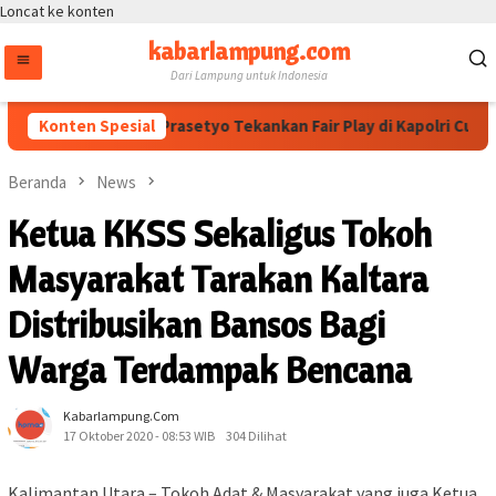
Loncat ke konten
kabarlampung.com
Dari Lampung untuk Indonesia
Wakapolri Dedi Prasetyo Tekankan Fair Play di Kapolri Cup 2026
Konten Spesial
Beranda
News
Ketua KKSS Sekaligus Tokoh
Masyarakat Tarakan Kaltara
Distribusikan Bansos Bagi
Warga Terdampak Bencana
Kabarlampung.com
17 Oktober 2020 - 08:53 WIB
304 Dilihat
Kalimantan Utara – Tokoh Adat & Masyarakat yang juga Ketua