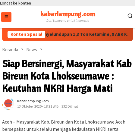
Loncat ke konten
kabarlampung.com
Dari Lampung untuk Indonesia
BNN Ungkap Penyelundupan 1,3 Ton Ketamine, 8 ABK Kapal K
Konten Spesial
Beranda
News
Siap Bersinergi, Masyarakat Kab
Bireun Kota Lhokseumawe :
Keutuhan NKRI Harga Mati
Kabarlampung.com
13 Oktober 2020 - 18:21 WIB
332 Dilihat
Aceh – Masyarakat Kab. Bireun dan Kota Lhokseumawe Aceh
bersepakat untuk selalu menjaga kedaulatan NKRI serta