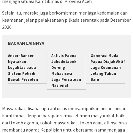
menjaga situasi Kamtibmas di Provinsi Aceh.
Selain itu, mereka juga berkomitmen menjaga kedamaian dan
keamanan jelang pelaksanaan pilkada serentak pada Desember
2020.
BACAAN LAINNYA
Ansor–Banser
Aktivis Papua
Generasi Muda
Nyatakan
Jabodetabek
Papua Diajak Aktif
Loyalitas pada
Dorong
Jaga Keamanan
Sistem Polri di
Mahasiswa
Jelang Tahun
Bawah Presiden
Jaga Persatuan
Baru
Nasional
Masyarakat disana juga antusias menyampaikan pesan-pesan
kamtibmas dengan harapan semua elemen masyarakat baik
dari tokoh agama, tokoh masyarakat, tokoh adat, dll nya bisa
membantu aparat Kepolisian untuk bersama-sama menjaga