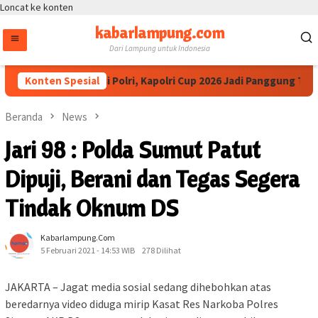
Loncat ke konten
kabarlampung.com
Dari Lampung untuk Indonesia
tua IESPA Apresiasi Polri, Kapolri Cup 2026 Jadi Panggung Talent
Konten Spesial
Beranda
News
Jari 98 : Polda Sumut Patut
Dipuji, Berani dan Tegas Segera
Tindak Oknum DS
Kabarlampung.com
5 Februari 2021 - 14:53 WIB
278 Dilihat
JAKARTA – Jagat media sosial sedang dihebohkan atas
beredarnya video diduga mirip Kasat Res Narkoba Polres