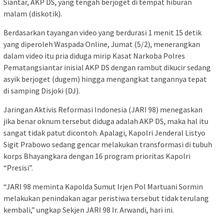
Siantar, AKP DS, yang tengah berjoget di tempat hiburan
malam (diskotik).
Berdasarkan tayangan video yang berdurasi 1 menit 15 detik
yang diperoleh Waspada Online, Jumat (5/2), menerangkan
dalam video itu pria diduga mirip Kasat Narkoba Polres
Pematangsiantar inisial AKP DS dengan rambut dikucir sedang
asyik berjoget (dugem) hingga mengangkat tangannya tepat
di samping Disjoki (DJ).
Jaringan Aktivis Reformasi Indonesia (JARI 98) menegaskan
jika benar oknum tersebut diduga adalah AKP DS, maka hal itu
sangat tidak patut dicontoh. Apalagi, Kapolri Jenderal Listyo
Sigit Prabowo sedang gencar melakukan transformasi di tubuh
korps Bhayangkara dengan 16 program prioritas Kapolri
“Presisi”.
“JARI 98 meminta Kapolda Sumut Irjen Pol Martuani Sormin
melakukan penindakan agar peristiwa tersebut tidak terulang
kembali,” ungkap Sekjen JARI 98 Ir. Arwandi, hari ini.