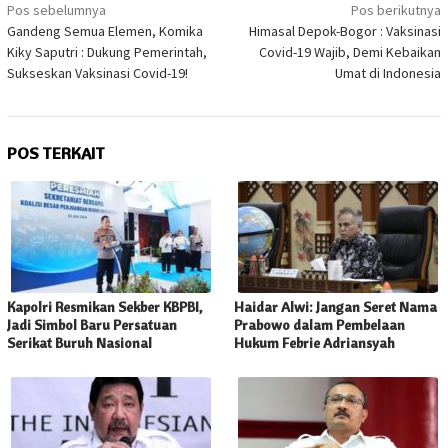
Navigasi
Pos sebelumnya
Pos berikutnya
pos
Gandeng Semua Elemen, Komika
Himasal Depok-Bogor : Vaksinasi
Kiky Saputri : Dukung Pemerintah,
Covid-19 Wajib, Demi Kebaikan
Sukseskan Vaksinasi Covid-19!
Umat di Indonesia
POS TERKAIT
Kapolri Resmikan Sekber KBPBI,
Haidar Alwi: Jangan Seret Nama
Jadi Simbol Baru Persatuan
Prabowo dalam Pembelaan
Serikat Buruh Nasional
Hukum Febrie Adriansyah