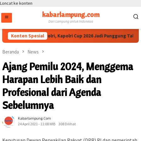
Loncat ke konten
kabarlampung.com
Dari Lampung untuk Indonesia
 IESPA Apresiasi Polri, Kapolri Cup 2026 Jadi Panggung Talenta d
Konten Spesial
Beranda
News
Ajang Pemilu 2024, Menggema
Harapan Lebih Baik dan
Profesional dari Agenda
Sebelumnya
Kabarlampung.com
24 April 2021 - 11:08 WIB
308 Dilihat
Keputusan Dewan Perwakilan Rakyat (DPR) RI dan pemerintah