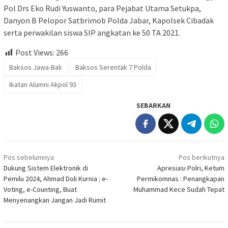
Pol Drs Eko Rudi Yuswanto, para Pejabat Utama Setukpa,
Danyon B Pelopor Satbrimob Polda Jabar, Kapolsek Cibadak
serta perwakilan siswa SIP angkatan ke 50 TA 2021.
Post Views:
266
Baksos Jawa-Bali
Baksos Serentak 7 Polda
Ikatan Alumni Akpol 93
SEBARKAN
Navigasi
Pos sebelumnya
Pos berikutnya
pos
Dukung Sistem Elektronik di
Apresiasi Polri, Ketum
Pemilu 2024, Ahmad Doli Kurnia : e-
Permikomnas : Penangkapan
Voting, e-Counting, Buat
Muhammad Kece Sudah Tepat
Menyenangkan Jangan Jadi Rumit