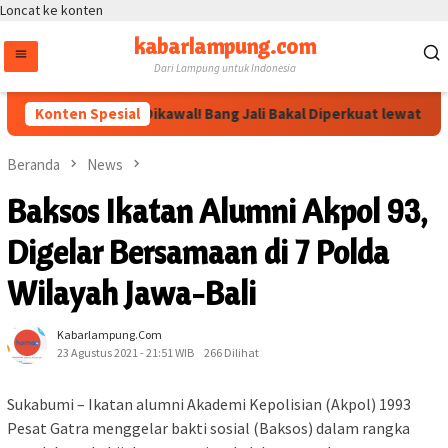
Loncat ke konten
kabarlampung.com
Dari Lampung untuk Indonesia
rahan Megawati Dikawal! Bang Jali Bakal Diperkuat lewat Pojok B
Konten Spesial
Beranda
News
Baksos Ikatan Alumni Akpol 93,
Digelar Bersamaan di 7 Polda
Wilayah Jawa-Bali
Kabarlampung.com
23 Agustus 2021 - 21:51 WIB
266 Dilihat
Sukabumi – Ikatan alumni Akademi Kepolisian (Akpol) 1993
Pesat Gatra menggelar bakti sosial (Baksos) dalam rangka