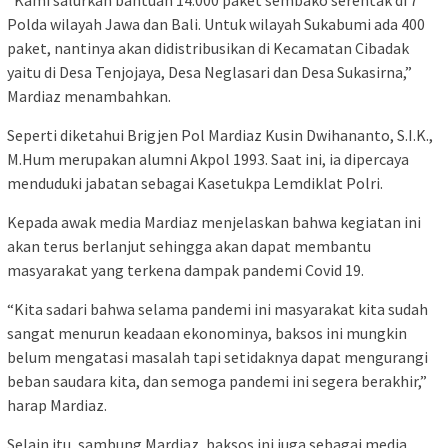
“Kami salurkan bantuan 14.000 paket sembako serentak di 7
Polda wilayah Jawa dan Bali. Untuk wilayah Sukabumi ada 400
paket, nantinya akan didistribusikan di Kecamatan Cibadak
yaitu di Desa Tenjojaya, Desa Neglasari dan Desa Sukasirna,”
Mardiaz menambahkan.
Seperti diketahui Brigjen Pol Mardiaz Kusin Dwihananto, S.I.K.,
M.Hum merupakan alumni Akpol 1993. Saat ini, ia dipercaya
menduduki jabatan sebagai Kasetukpa Lemdiklat Polri.
Kepada awak media Mardiaz menjelaskan bahwa kegiatan ini
akan terus berlanjut sehingga akan dapat membantu
masyarakat yang terkena dampak pandemi Covid 19.
“Kita sadari bahwa selama pandemi ini masyarakat kita sudah
sangat menurun keadaan ekonominya, baksos ini mungkin
belum mengatasi masalah tapi setidaknya dapat mengurangi
beban saudara kita, dan semoga pandemi ini segera berakhir,”
harap Mardiaz.
Selain itu, sambung Mardiaz, baksos ini juga sebagai media