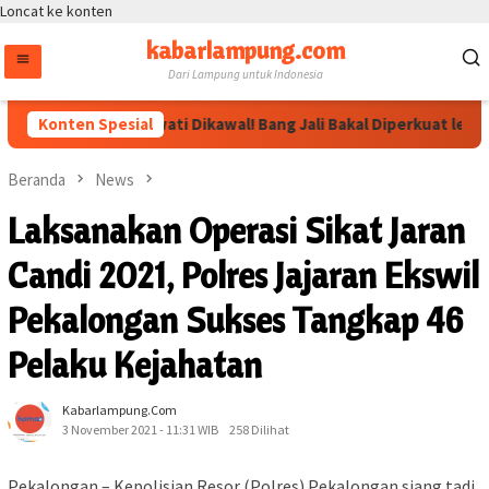
Loncat ke konten
kabarlampung.com
Dari Lampung untuk Indonesia
Konten Spesial
Arahan Megawati Dikawal! Bang Jali Bakal Diperkuat lewat 
Beranda
News
Laksanakan Operasi Sikat Jaran
Candi 2021, Polres Jajaran Ekswil
Pekalongan Sukses Tangkap 46
Pelaku Kejahatan
Kabarlampung.com
3 November 2021 - 11:31 WIB
258 Dilihat
Pekalongan – Kepolisian Resor (Polres) Pekalongan siang tadi