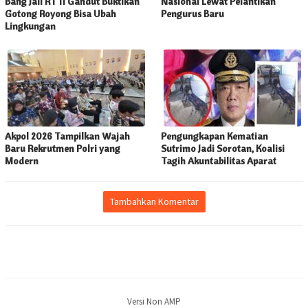
Bang Jali RT 11 Gandut Buktikan
Nasional Lewat Pelantikan
Gotong Royong Bisa Ubah
Pengurus Baru
Lingkungan
Akpol 2026 Tampilkan Wajah
Pengungkapan Kematian
Baru Rekrutmen Polri yang
Sutrimo Jadi Sorotan, Koalisi
Modern
Tagih Akuntabilitas Aparat
Tambahkan Komentar
Versi Non AMP