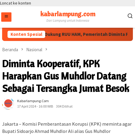
Loncat ke konten
kabarlampung.com
Dari Lampung untuk Indonesia
Masyarakat Sipil Dukung RUU HAM, Pemerintah Diminta Perluas 
Konten Spesial
Beranda
Nasional
Diminta Kooperatif, KPK
Harapkan Gus Muhdlor Datang
Sebagai Tersangka Jumat Besok
Kabarlampung.com
17 April 2024 - 16:00 WIB
304 Dilihat
Jakarta – Komisi Pemberantasan Korupsi (KPK) meminta agar
Bupati Sidoarjo Ahmad Muhdlor Ali alias Gus Muhdlor