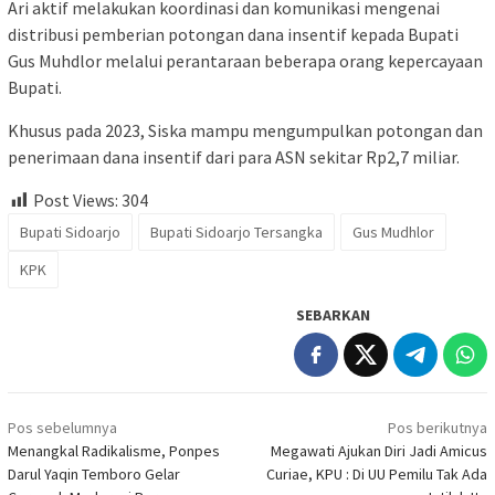
Ari aktif melakukan koordinasi dan komunikasi mengenai
distribusi pemberian potongan dana insentif kepada Bupati
Gus Muhdlor melalui perantaraan beberapa orang kepercayaan
Bupati.
Khusus pada 2023, Siska mampu mengumpulkan potongan dan
penerimaan dana insentif dari para ASN sekitar Rp2,7 miliar.
Post Views:
304
Bupati Sidoarjo
Bupati Sidoarjo Tersangka
Gus Mudhlor
KPK
SEBARKAN
Navigasi
Pos sebelumnya
Pos berikutnya
pos
Menangkal Radikalisme, Ponpes
Megawati Ajukan Diri Jadi Amicus
Darul Yaqin Temboro Gelar
Curiae, KPU : Di UU Pemilu Tak Ada