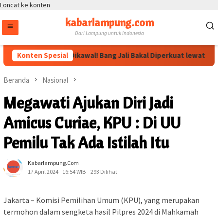
Loncat ke konten
kabarlampung.com
Dari Lampung untuk Indonesia
Arahan Megawati Dikawal! Bang Jali Bakal Diperkuat lewat Pojok B
Konten Spesial
Beranda
Nasional
Megawati Ajukan Diri Jadi
Amicus Curiae, KPU : Di UU
Pemilu Tak Ada Istilah Itu
Kabarlampung.com
17 April 2024 - 16:54 WIB
293 Dilihat
Jakarta – Komisi Pemilihan Umum (KPU), yang merupakan
termohon dalam sengketa hasil Pilpres 2024 di Mahkamah