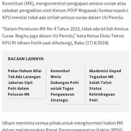
Konstitusi (MK), mengomentari pengajuan amicus curiae atau
sahabat pengadilan oleh Ketum PDIP Megawati Soekarnoputri.
KPU menilai tidak ada istilah amicus curiae dalam UU Pemilu.
“Dalam Peraturan MK No 4 Tahun 2023, tidak ada istilah Amicus
Curae. Begitu juga dalam UU Pemilu,” kata Ketua Divisi Teknis
KPU RI Idham Holik saat dihubungi, Rabu (17/4/2024).
BACAAN LAINNYA
Pakar Hukum Nilai
Kemenhut
Akademisi Unpad
Tak Ada Larangan
Minta
Tegaskan MK
Jabatan Sipil
Dukungan Polri
Salah Tafsir
Polri dalam
untuk Tugas
Status
Putusan MK
Pengawasan
Kelembagaan
Strategis
Polri
Idham meminta semua pihak untuk menghormati hakim MK
dalam melaksanakan Rapat Permusyawaratan Hakim (RPH).