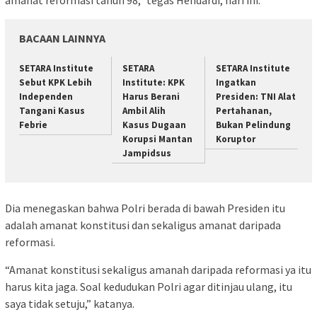
amanat reformasi tahun 98,” tegas Hendardi, hari ini.
BACAAN LAINNYA
SETARA Institute
SETARA
SETARA Institute
Sebut KPK Lebih
Institute: KPK
Ingatkan
Independen
Harus Berani
Presiden: TNI Alat
Tangani Kasus
Ambil Alih
Pertahanan,
Febrie
Kasus Dugaan
Bukan Pelindung
Korupsi Mantan
Koruptor
Jampidsus
Dia menegaskan bahwa Polri berada di bawah Presiden itu
adalah amanat konstitusi dan sekaligus amanat daripada
reformasi.
“Amanat konstitusi sekaligus amanah daripada reformasi ya itu
harus kita jaga. Soal kedudukan Polri agar ditinjau ulang, itu
saya tidak setuju,” katanya.