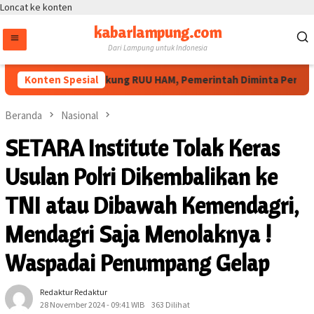
Loncat ke konten
kabarlampung.com
Dari Lampung untuk Indonesia
syarakat Sipil Dukung RUU HAM, Pemerintah Diminta Perluas Rua
Konten Spesial
Beranda
Nasional
SETARA Institute Tolak Keras
Usulan Polri Dikembalikan ke
TNI atau Dibawah Kemendagri,
Mendagri Saja Menolaknya !
Waspadai Penumpang Gelap
Redaktur Redaktur
28 November 2024 - 09:41 WIB
363 Dilihat