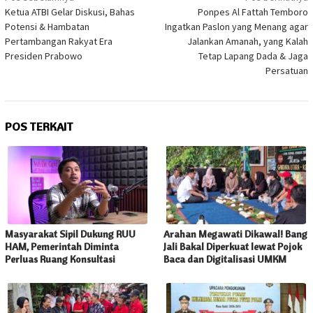
pos
Ketua ATBI Gelar Diskusi, Bahas
Ponpes Al Fattah Temboro
Potensi & Hambatan
Ingatkan Paslon yang Menang agar
Pertambangan Rakyat Era
Jalankan Amanah, yang Kalah
Presiden Prabowo
Tetap Lapang Dada & Jaga
Persatuan
POS TERKAIT
Masyarakat Sipil Dukung RUU
Arahan Megawati Dikawal! Bang
HAM, Pemerintah Diminta
Jali Bakal Diperkuat lewat Pojok
Perluas Ruang Konsultasi
Baca dan Digitalisasi UMKM