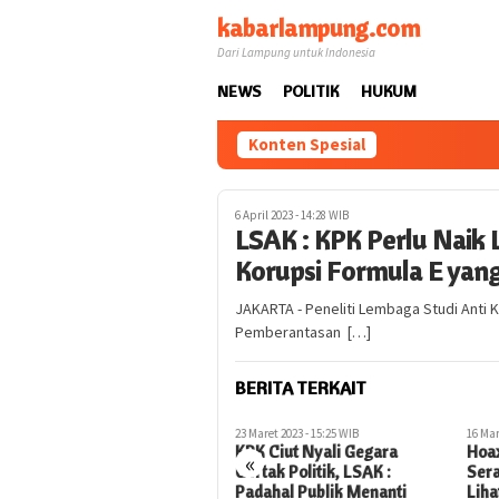
Loncat
kabarlampung.com
ke
Dari Lampung untuk Indonesia
konten
NEWS
POLITIK
HUKUM
Konten Spesial
6 April 2023 - 14:28 WIB
LSAK : KPK Perlu Naik 
Korupsi Formula E ya
JAKARTA - Peneliti Lembaga Studi Anti 
Pemberantasan […]
BERITA TERKAIT
23 Maret 2023 - 15:25 WIB
16 Maret 2023 - 10:04 WIB
Harga
KPK Ciut Nyali Gegara
Hoax Terorganisir Mulai
«
arus
Gertak Politik, LSAK :
Serang KPK, LSAK : Panik
iapa
Padahal Publik Menanti
Lihat Kasus Formula E Mau