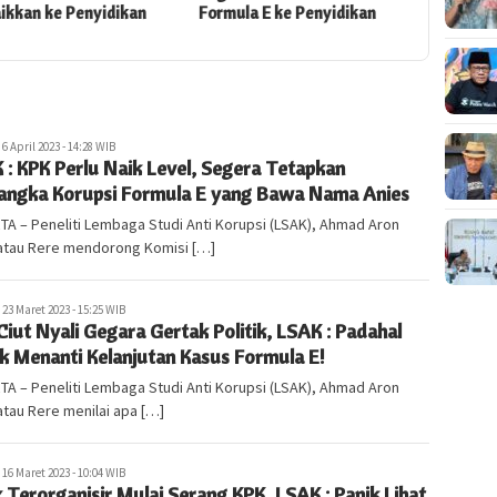
Formula E ke Penyidikan
Penyidikan!
Je
abarlampung.com
6 April 2023 - 14:28 WIB
 : KPK Perlu Naik Level, Segera Tetapkan
angka Korupsi Formula E yang Bawa Nama Anies
A – Peneliti Lembaga Studi Anti Korupsi (LSAK), Ahmad Aron
 atau Rere mendorong Komisi […]
abarlampung.com
23 Maret 2023 - 15:25 WIB
Ciut Nyali Gegara Gertak Politik, LSAK : Padahal
ik Menanti Kelanjutan Kasus Formula E!
A – Peneliti Lembaga Studi Anti Korupsi (LSAK), Ahmad Aron
 atau Rere menilai apa […]
abarlampung.com
16 Maret 2023 - 10:04 WIB
 Terorganisir Mulai Serang KPK, LSAK : Panik Lihat