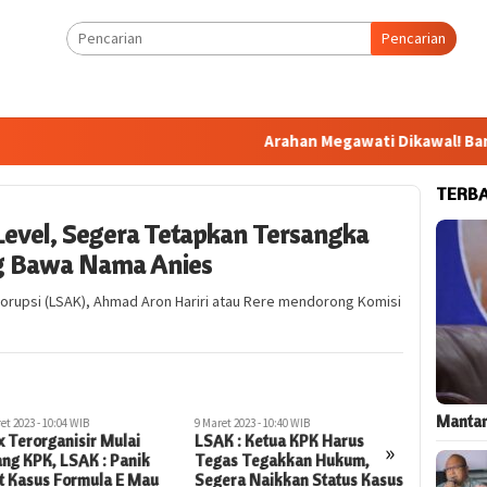
Pencarian
Arahan Megawati Dikawal! Bang Jali B
TERB
Level, Segera Tetapkan Tersangka
ng Bawa Nama Anies
Korupsi (LSAK), Ahmad Aron Hariri atau Rere mendorong Komisi
Mantan
9 Maret 2023 - 10:40 WIB
22 Februari 2023 - 15:08 WIB
14 F
LSAK : Ketua KPK Harus
LSAK : Jika Penyelidikan
LS
»
Tegas Tegakkan Hukum,
Kasus Formula E Lengkap,
Gen
Segera Naikkan Status Kasus
Mestinya KPK Berani ke
Ju