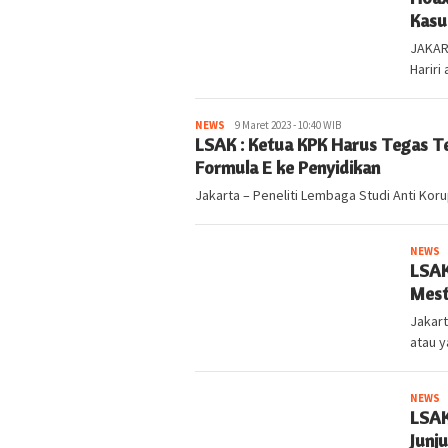
Kasu
JAKART
Hariri
NEWS
kabarlampung.com
9 Maret 2023 - 10:40 WIB
LSAK : Ketua KPK Harus Tegas T
Formula E ke Penyidikan
Jakarta – Peneliti Lembaga Studi Anti Koru
NEWS
k
LSAK
Mest
Jakart
atau y
NEWS
k
LSAK
Junj