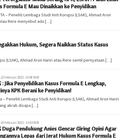
s Formula E Mau Dinaikkan ke Penyidikan
A – Peneliti Lembaga Studi Anti Korupsi (LSAK), Ahmad Aron
 atau Rere menyebut ada […]
egakkan Hukum, Segera Naikkan Status Kasus
psi (LSAK), Ahmad Aron Hariri atau Rere sentil pernyataan […]
abarlampung.com
22 Februari 2023 - 15:08 WIB
 : Jika Penyelidikan Kasus Formula E Lengkap,
inya KPK Berani ke Penyidikan!
a – Peneliti Lembaga Studi Anti Korupsi (LSAK), Ahmad Aron Hariri
ang akrab disapa […]
abarlampung.com
14 Februari 2023 - 13:43 WIB
 Duga Pendukung Anies Gencar Giring Opini Agar
ungannya Lepas dari Jerat Hukum Kasus Formula E