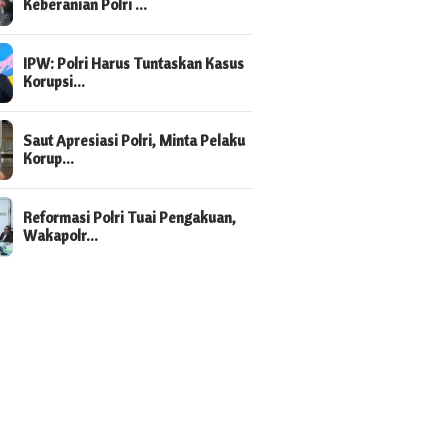
Keberanian Polri …
rat Hukum Kasus Formula E
Kejanggalan, Sulit Diterima
Dibalik
Logika Jika Formula E Untung
Formula
IPW: Polri Harus Tuntaskan Kasus
Korupsi…
Saut Apresiasi Polri, Minta Pelaku
Korup…
Reformasi Polri Tuai Pengakuan,
Wakapolr…