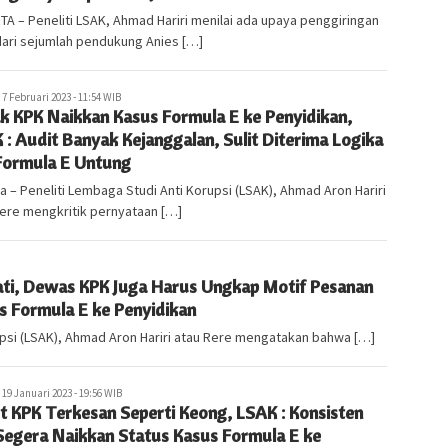
A – Peneliti LSAK, Ahmad Hariri menilai ada upaya penggiringan
dari sejumlah pendukung Anies […]
abarlampung.com
7 Februari 2023 - 11:54 WIB
k KPK Naikkan Kasus Formula E ke Penyidikan,
 : Audit Banyak Kejanggalan, Sulit Diterima Logika
 Formula E Untung
a – Peneliti Lembaga Studi Anti Korupsi (LSAK), Ahmad Aron Hariri
ere mengkritik pernyataan […]
ati, Dewas KPK Juga Harus Ungkap Motif Pesanan
s Formula E ke Penyidikan
upsi (LSAK), Ahmad Aron Hariri atau Rere mengatakan bahwa […]
abarlampung.com
19 Januari 2023 - 19:56 WIB
t KPK Terkesan Seperti Keong, LSAK : Konsisten
Segera Naikkan Status Kasus Formula E ke