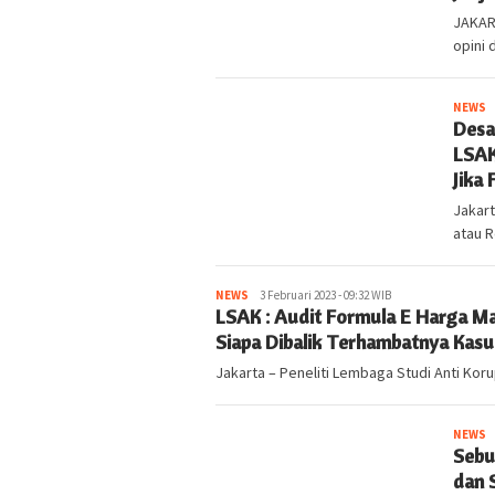
JAKART
opini 
NEWS
k
Desa
LSAK
Jika
Jakart
atau R
NEWS
kabarlampung.com
3 Februari 2023 - 09:32 WIB
LSAK : Audit Formula E Harga M
Siapa Dibalik Terhambatnya Kasu
Jakarta – Peneliti Lembaga Studi Anti Kor
NEWS
k
Sebu
dan 