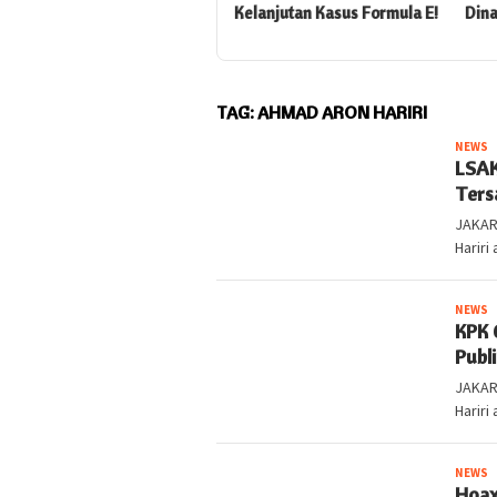
asus
Kelanjutan Kasus Formula E!
Dinaikkan ke Penyidikan
TAG:
AHMAD ARON HARIRI
NEWS
k
LSAK
Ters
JAKART
Hariri
NEWS
k
KPK 
Publ
JAKART
Hariri
NEWS
k
Hoax