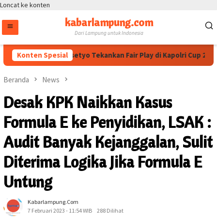
Loncat ke konten
kabarlampung.com
Dari Lampung untuk Indonesia
kapolri Dedi Prasetyo Tekankan Fair Play di Kapolri Cup 2026
Konten Spesial
Beranda
News
Desak KPK Naikkan Kasus
Formula E ke Penyidikan, LSAK :
Audit Banyak Kejanggalan, Sulit
Diterima Logika Jika Formula E
Untung
Kabarlampung.com
7 Februari 2023 - 11:54 WIB
288 Dilihat