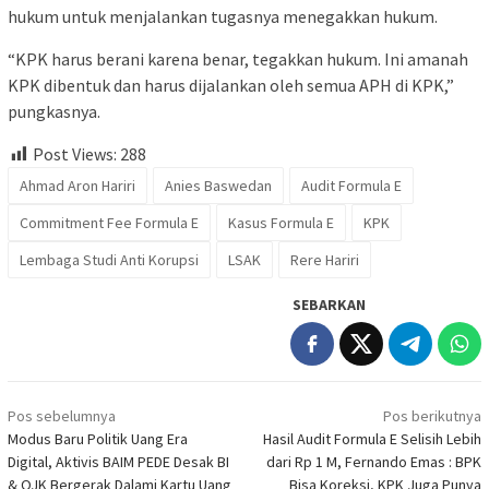
hukum untuk menjalankan tugasnya menegakkan hukum.
“KPK harus berani karena benar, tegakkan hukum. Ini amanah
KPK dibentuk dan harus dijalankan oleh semua APH di KPK,”
pungkasnya.
Post Views:
288
Ahmad Aron Hariri
Anies Baswedan
Audit Formula E
Commitment Fee Formula E
Kasus Formula E
KPK
Lembaga Studi Anti Korupsi
LSAK
Rere Hariri
SEBARKAN
Navigasi
Pos sebelumnya
Pos berikutnya
pos
Modus Baru Politik Uang Era
Hasil Audit Formula E Selisih Lebih
Digital, Aktivis BAIM PEDE Desak BI
dari Rp 1 M, Fernando Emas : BPK
& OJK Bergerak Dalami Kartu Uang
Bisa Koreksi, KPK Juga Punya