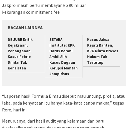
Jakpro masih perlu membayar Rp 90 miliar
kekurangan commitment fee
BACAAN LAINNYA
DE JURE Kritik
SETARA
Kasus Jaksa
Kejaksaan,
Institute: KPK
Kejati Banten,
Penanganan
Harus Berani
KPK Minta Proses
Kasus Febrie
Ambil Alih
Hukum Tak
Dinilai Tak
Kasus Dugaan
Tertutup
Konsisten
Korupsi Mantan
Jampidsus
“Laporan hasil Formula E mau disebut mau untung, profit, atau
laba, pada kenyataan itu hanya kata-kata tanpa makna,” tegas
Rere, hari ini.
Menurutnya, dari hasil audit yang kelamaan dan baru
diselesaikan sekarang, data pemaparan yang pernah