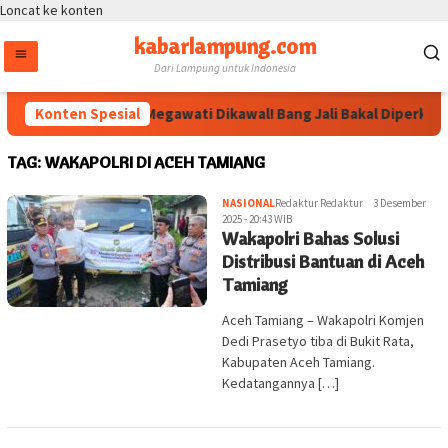
Loncat ke konten
kabarlampung.com
Dari Lampung untuk Indonesia
Konten Spesial
Arahan Megawati Dikawal! Bang Jali Bakal Diperkuat 
TAG:
WAKAPOLRI DI ACEH TAMIANG
NASIONAL
Redaktur Redaktur
3 Desember
2025 - 20:43 WIB
Wakapolri Bahas Solusi
Distribusi Bantuan di Aceh
Tamiang
Aceh Tamiang – Wakapolri Komjen
Dedi Prasetyo tiba di Bukit Rata,
Kabupaten Aceh Tamiang.
Kedatangannya […]