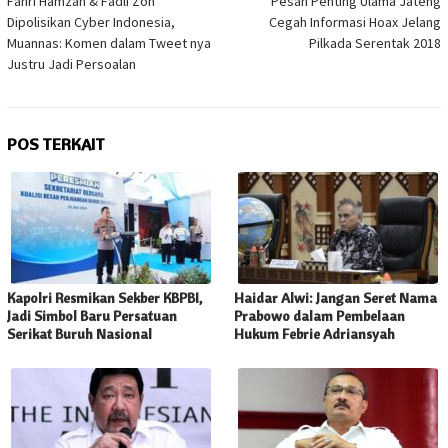
pos
Fahri Hamzah & Fadli Zon
Pesan Penting Ulama Jateng
Dipolisikan Cyber Indonesia,
Cegah Informasi Hoax Jelang
Muannas: Komen dalam Tweet nya
Pilkada Serentak 2018
Justru Jadi Persoalan
POS TERKAIT
Kapolri Resmikan Sekber KBPBI,
Haidar Alwi: Jangan Seret Nama
Jadi Simbol Baru Persatuan
Prabowo dalam Pembelaan
Serikat Buruh Nasional
Hukum Febrie Adriansyah