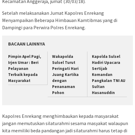
Kecamatan Anggeraja, jumat (30/03/18).
Setelah melaksanakan Jumat Kapolres Enrekang
Menyampaikan Beberapa Himbauan Kamtibmas yang di
Dampingi para Perwira Polres Enrekang.
BACAAN LAINNYA
Pimpin Apel Pagi,
Wakapolda
Kapolda Sulsel
Irjen Umar : Beri
Sulsel Turut
Hadiri Upacara
Pelayanan
Peringati Hari
Sertijab
Terbaik kepada
Juang Kartika
Komandan
Masyarakat
dengan
Pangkalan TNI AU
Penanaman
Sultan
Pohon
Hasanuddin
Kapolres Enrekang menghimbaukan kepada masyarakat
jangan memutuskan silaturahmi sesama masyakat walaupun
kita memiliki beda pandangan jadi silaturahmi harus tetap di