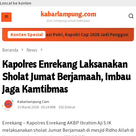
Loncat ke konten
kabarlampung.com
Dari Lampung untuk Indonesia
Ketua IESPA Apresiasi Polri, Kapolri Cup 2026 Jadi Panggung Tale
Konten Spesial
Beranda
News
Kapolres Enrekang Laksanakan
Sholat Jumat Berjamaah, Imbau
Jaga Kamtibmas
Kabarlampung.com
31 Maret 2018 - 05:24 WIB
302 Dilihat
Enrekang – Kapolres Enrekang AKBP Ibrahim Aji S.IK
melaksanakan sholat Jumat Berjamaah di mesjid Ridho Allah di